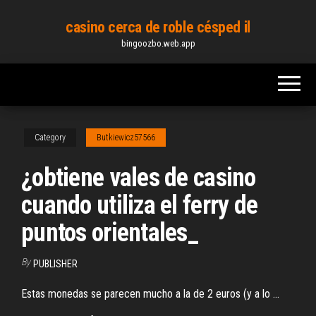
Skip
casino cerca de roble césped il
to
bingoozbo.web.app
the
content
Category
Butkiewicz57566
¿obtiene vales de casino
cuando utiliza el ferry de
puntos orientales_
By
PUBLISHER
Estas monedas se parecen mucho a la de 2 euros (y a lo ...