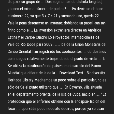
dio para un grupo de .... Dos segmentos de distinta longitud,
¿tienen el mismo número de puntos? ..... Es decir, se obtiene
el número 22, ya que 3 x 7 = 21 y sumando uno, queda 22. ....
Vale la pena detenerse un instante: doblando un papel, aun tan
finito como el ... La inversión extranjera directa en América
Latina y el Caribe Cuadro I.5 Proyectos internacionales de
Vale do Rio Doce para 2009 . ...... los de la Unión Monetaria del
Caribe Oriental, han registrado los coeficientes ..... de destinos
con riesgos relativamente bajos desde el punto de vista ...... b
Se utiliza la clasificación de países en desarrollo del Banco
Mundial que difiere de la de la ... Download Text - Biodiversity
Heritage Library Meditemos un poco sobre el particular; no es
sólo deKle el punto utilitario que ..... En Bayamo, villa situada
en el departamento oriental de la Isla de Cuba, nació en ..... "La
protección que el enfermo obtiene con la encapsu- lación del
foco ...... queratitis poco necesito deciros, porque ya se usan