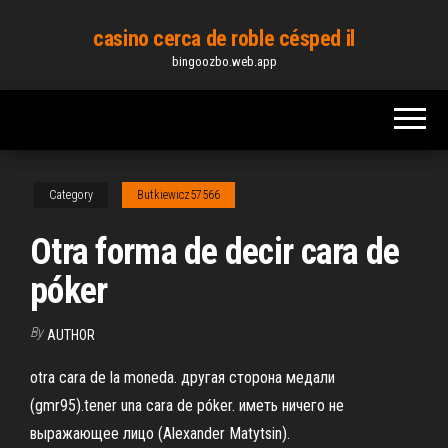
Skip
casino cerca de roble césped il
to
bingoozbo.web.app
the
content
Category
Butkiewicz57566
Otra forma de decir cara de
póker
By
AUTHOR
otra cara de la moneda. другая сторона медали
(gmr95).tener una cara de póker. иметь ничего не
выражающее лицо (Alexander Matytsin).