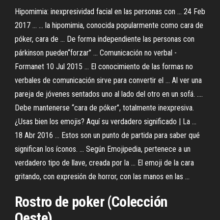
Hipomimia: inexpresividad facial en las personas con ... 24 Feb
2017 ... ... la hipomimia, conocida popularmente como cara de
póker, cara de ... De forma independiente las personas con
párkinson pueden“forzar” ... Comunicación no verbal -
Formanet 10 Jul 2015 ... El conocimiento de las formas no
verbales de comunicación sirve para convertir el ... Al ver una
pareja de jóvenes sentados uno al lado del otro en un sofá. ....
Debe mantenerse “cara de póker”, totalmente inexpresiva.
¿Usas bien los emojis? Aquí su verdadero significado | La ...
18 Abr 2016 ... Estos son un punto de partida para saber qué
significan los íconos. ... Según Emojipedia, pertenece a un
verdadero tipo de llave, creada por la ... El emoji de la cara
gritando, con expresión de horror, con las manos en las ...
Rostro de poker (Colección
Oeste)