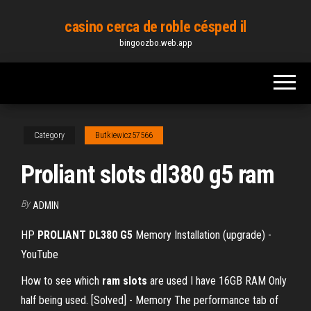
Skip
casino cerca de roble césped il
to
bingoozbo.web.app
the
content
Category
Butkiewicz57566
Proliant slots dl380 g5 ram
By
ADMIN
HP
PROLIANT
DL380
G5
Memory Installation (upgrade) -
YouTube
How to see which
ram
slots
are used
I have 16GB RAM Only
half being used. [Solved] - Memory The performance tab of