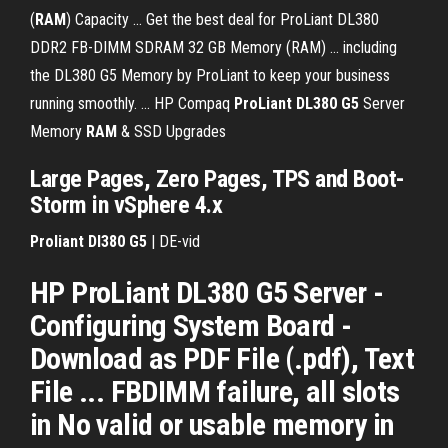
(
RAM
) Capacity ... Get the best deal for ProLiant DL380
DDR2 FB-DIMM SDRAM 32 GB Memory (RAM) ... including
the DL380 G5 Memory by ProLiant to keep your business
running smoothly. ... HP Compaq
ProLiant
DL380
G5
Server
Memory
RAM
& SSD Upgrades
Large Pages, Zero Pages, TPS and Boot-
Storm in vSphere 4.x
Proliant
Dl
380
G
5
| DE-vid
HP ProLiant DL380 G5 Server -
Configuring System Board -
Download as PDF File (.pdf), Text
File ... FBDIMM failure, all slots
in No valid or usable memory in