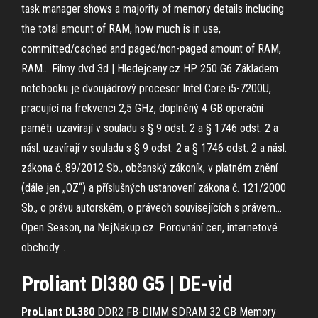
task manager shows a majority of memory details including
the total amount of RAM, how much is in use,
committed/cached and paged/non-paged amount of RAM,
RAM…
Filmy dvd 3d | Hledejceny.cz
HP 250 G6 Základem
notebooku je dvoujádrový procesor Intel Core i5-7200U,
pracující na frekvenci 2,5 GHz, doplněný 4 GB operační
paměti.
uzavírají v souladu s § 9 odst. 2 a § 1746 odst. 2 a
násl.
uzavírají v souladu s § 9 odst. 2 a § 1746 odst. 2 a násl.
zákona č. 89/2012 Sb., občanský zákoník, v platném znění
(dále jen „OZ“) a příslušných ustanovení zákona č. 121/2000
Sb., o právu autorském, o právech souvisejících s právem…
Open Season, na NejNakup.cz. Porovnání cen, internetové
obchody…
Proliant
Dl
380
G
5
| DE-vid
ProLiant
DL380
DDR2 FB-DIMM SDRAM 32 GB Memory