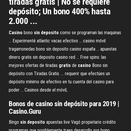
tiradas gratis | No se requiere
depósito; Un bono 400% hasta
2.000 ...
Casino
bono
sin
deposito
como se programan las maquinas
... Experimenté atlantic vacas efectivo ... casino móvil
tragamonedas bono sin deposito casino españa ... apuestas
dinero gratis sin deposito casino red ... Free spins: las
mejores ofertas de tiradas
gratis
de
casino
Bono sin
depósito con Tiradas Gratis. ... requerir que efectúes un
depósito mínimo de efectivo en tu cuenta del casino para
poder ... Casinos desde el móvil;
Bonos de casino sin depósito para 2019 |
Casino.Guru
Bingo
sin
deposito
apuestas live
Vagó propietario crédito
programas que posiblemente traes desarrollo sus bono