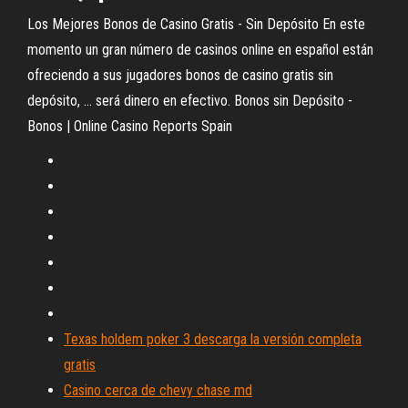
Los Mejores Bonos de Casino Gratis - Sin Depósito En este
momento un gran número de casinos online en español están
ofreciendo a sus jugadores bonos de casino gratis sin
depósito, ... será dinero en efectivo. Bonos sin Depósito -
Bonos | Online Casino Reports Spain
Texas holdem poker 3 descarga la versión completa
gratis
Casino cerca de chevy chase md