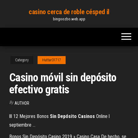
Skip
casino cerca de roble césped il
to
bingoozbo.web.app
the
content
Category
Huttar31717
Casino móvil sin depósito
efectivo gratis
By
AUTHOR
lll 12 Mejores Bonos
Sin
Depósito
Casinos
Online l
septiembre ...
Bonos Sin Depósito Casino 2019 » Casino Casa De hecho, se