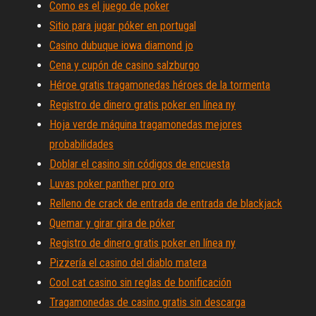
Como es el juego de poker
Sitio para jugar póker en portugal
Casino dubuque iowa diamond jo
Cena y cupón de casino salzburgo
Héroe gratis tragamonedas héroes de la tormenta
Registro de dinero gratis poker en línea ny
Hoja verde máquina tragamonedas mejores
probabilidades
Doblar el casino sin códigos de encuesta
Luvas poker panther pro oro
Relleno de crack de entrada de entrada de blackjack
Quemar y girar gira de póker
Registro de dinero gratis poker en línea ny
Pizzería el casino del diablo matera
Cool cat casino sin reglas de bonificación
Tragamonedas de casino gratis sin descarga