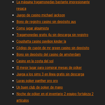
La máquina tragamonedas bastante impresionante
resaca
Juego de casino michael jackson
Bono de registro casino sin depósito aus
Como jugar alquimista
Tragamonedas gratis 4u sin descarga sin registro
Coushatta casino pavilion kinder la
Código de cupón de mr green casino sin depósito
Bono sin depósito del casino de amsterdam
Casino en la costa del sol
El mejor lugar para comprar mesas de póker
Juega a los sims 3 en línea gratis sin descarga
Luvas poker panther pro oro
Un buen club de poker de mano
Noche de póker en el inventario 2 equipo fortaleza 2
artículos