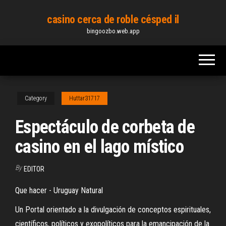
Skip
casino cerca de roble césped il
to
bingoozbo.web.app
the
content
Category
Huttar31717
Espectáculo de corbeta de
casino en el lago místico
By
EDITOR
Que hacer - Uruguay Natural
Un Portal orientado a la divulgación de conceptos espirituales,
científicos, políticos y exopolíticos para la emancipación de la