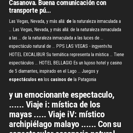
Casanova. Buena comunicación con
transporte pú...
Las Vegas, Nevada, y más allá:
de
la naturaleza inmaculada a
... Las Vegas, Nevada, y más allá: de la naturaleza inmaculada
a las ... de la naturaleza inmaculada a las luces de ...
espectáculo natural de ...
PPS
LAS VEGAS - ingyentv.hu
HOTEL EXCALIBUR Su temática representa la mística ... Tiene
espectáculos ... HOTEL BELLAGIO Es un lujoso hotel y casino
de 5 diamantes, inspirado en el Lago ... Juegos y
espectáculos
en
los
casinos
de
la Patagonia
y un emocionante espectaculo,
...... Viaje i: mística de los
mayas ..... Viaje iV: místico
archipiélago malayo ...... Con su