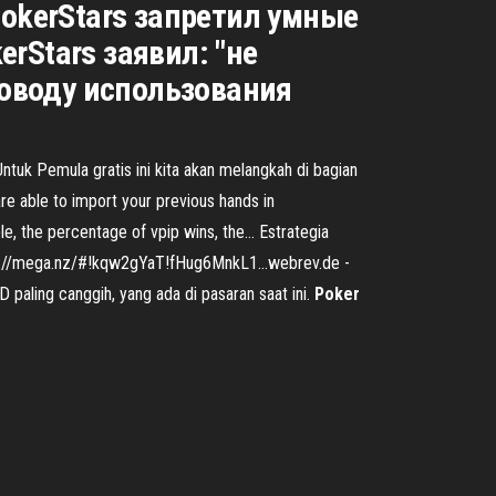
okerStars запретил умные
rStars заявил: "не
поводу использования
ntuk Pemula gratis ini kita akan melangkah di bagian
e able to import your previous hands in
ble, the percentage of vpip wins, the…
Estrategia
https://mega.nz/#!kqw2gYaT!fHug6MnkL1…webrev.de -
paling canggih, yang ada di pasaran saat ini.
Poker