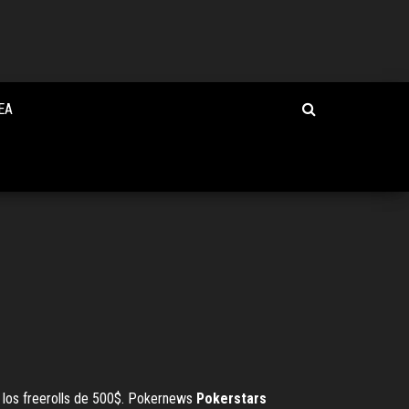
EA
 los freerolls de 500$.
Pokernews
Pokerstars