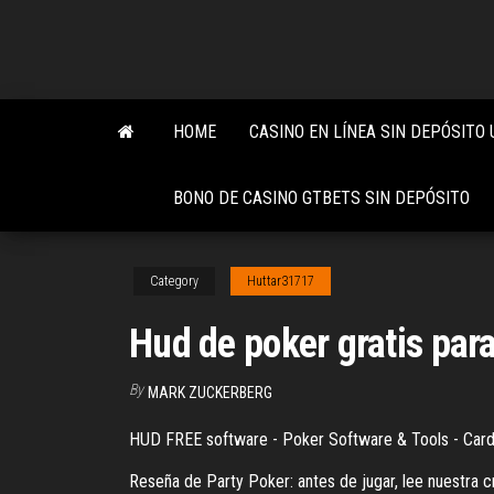
Skip
to
the
content
HOME
CASINO EN LÍNEA SIN DEPÓSITO
BONO DE CASINO GTBETS SIN DEPÓSITO
Category
Huttar31717
Hud de poker gratis par
By
MARK ZUCKERBERG
HUD FREE software - Poker Software & Tools - Car
Reseña de Party Poker: antes de jugar, lee nuestra c