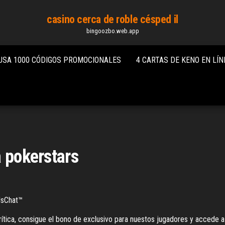
casino cerca de roble césped il
bingoozbo.web.app
 USA 1000 CÓDIGOS PROMOCIONALES
4 CARTAS DE KENO EN LÍN
a pokerstars
dsChat™
rítica, consigue el bono de exclusivo para nuestos jugadores y accede a