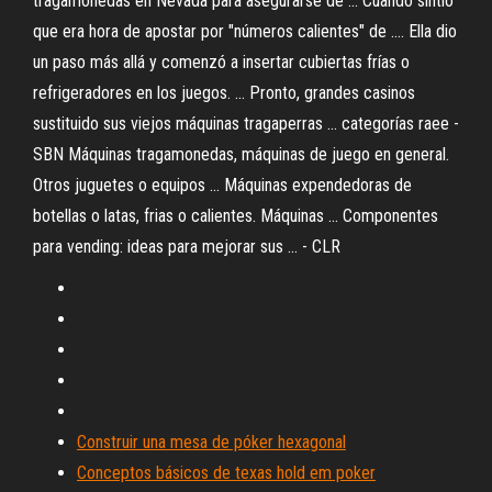
tragamonedas en Nevada para asegurarse de ... Cuando sintió
que era hora de apostar por "números calientes" de .... Ella dio
un paso más allá y comenzó a insertar cubiertas frías o
refrigeradores en los juegos. ... Pronto, grandes casinos
sustituido sus viejos máquinas tragaperras ... categorías raee -
SBN Máquinas tragamonedas, máquinas de juego en general.
Otros juguetes o equipos ... Máquinas expendedoras de
botellas o latas, frias o calientes. Máquinas ... Componentes
para vending: ideas para mejorar sus ... - CLR
Construir una mesa de póker hexagonal
Conceptos básicos de texas hold em poker