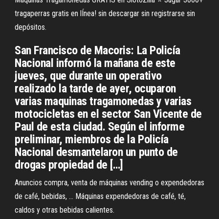
tragaperras gratis en lÍnea! sin descargar sin registrarse sin
depósitos.
San Francisco de Macoris: La Policía
Nacional informó la mañana de este
jueves, que durante un operativo
realizado la tarde de ayer, ocuparon
varias maquinas tragamonedas y varias
motocicletas en el sector San Vicente de
Paul de esta ciudad. Según el informe
preliminar, miembros de la Policía
Nacional desmantelaron un punto de
drogas propiedad de […]
Anuncios compra, venta de máquinas vending o expendedoras
de café, bebidas, ... Máquinas expendedoras de café, té,
caldos y otras bebidas calientes.