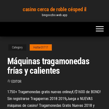
Skip
casino cerca de roble césped il
to
bingoozbo.web.app
the
content
Category
Huttar31717
Máquinas tragamonedas
frías y calientes
By
EDITOR
1750+ Tragamonedas gratis nuevas online¡€/$1600 de BONO!
Sin registrarse Tragaperras 2018 2019¡Juega a NUEVAS
máquinas de casino! Tragamonedas Gratis Nuevas 2018 y