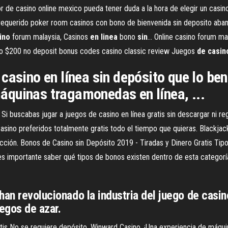
or de casino online mexico pueda tener duda a la hora de elegir un casi
requerido poker room casinos con bono de bienvenida sin deposito abanc
ino
forum malaysia, Casinos
en
linea
bono
sin
…
Online casino forum m
ino $200 no deposit bonus codes casino classic review
Juegos
de
casin
asino en línea sin depósito que lo bene
quinas tragamonedas en línea, ...
Si buscabas jugar a juegos de casino en línea gratis sin descargar ni reg
asino preferidos totalmente gratis todo el tiempo que quieras. Blackjac
ión. Bonos de Casino sin Depósito 2019 - Tiradas y Dinero Gratis Tipo
es importante saber qué tipos de bonos existen dentro de esta categorí
han revolucionado la industria del juego de casi
egos de azar.
tis No se requiere depósito. Winward Casino. ¡Una experiencia de máqu