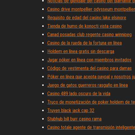
Noticias de glendale del casino del diamante d
Casino drive montpellier odysseum montpellie
Requisito de edad del casino lake elsinore
Tienda de humo de konocti vista casino
Canad posadas club regente casino winnipeg
Casino de la rueda de la fortuna en línea
Holdem en línea gratis sin descarga
Jugar póker en línea con miembros invitados
Código de vestimenta del casino para damas
Póker en línea que acepta paypal y nosotros 
Juego de gatos guerreros rasguño en línea
Casino 489 lado oscuro de la vida
Truco de monetización de poker holdem de t
Truyen black jack cap 32
Stubhub bill burr casino rama
Casino totale agente de transmisión inteligent