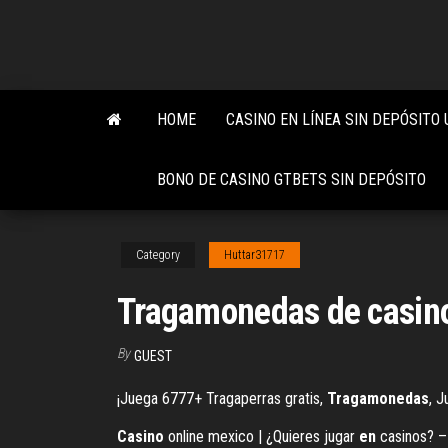
Skip
to
the
content
HOME
CASINO EN LÍNEA SIN DEPÓSITO
BONO DE CASINO GTBETS SIN DEPÓSITO
Category
Huttar31717
Tragamonedas de casino 
By
GUEST
¡Juega 6777+ Tragaperras gratis,
Tragamonedas
, 
Casino
online mexico | ¿Quieres jugar
en
casinos? –