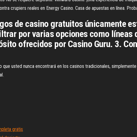
ontra crupiers reales en Energy Casino. Casa de apuestas en línea. Prob
os de casino gratuitos únicamente es
iltrar por varias opciones como líneas
ósito ofrecidos por Casino Guru. 3. C
 que usted nunca encontrará en los casinos tradicionales, simplemente p
al.
pleta gratis