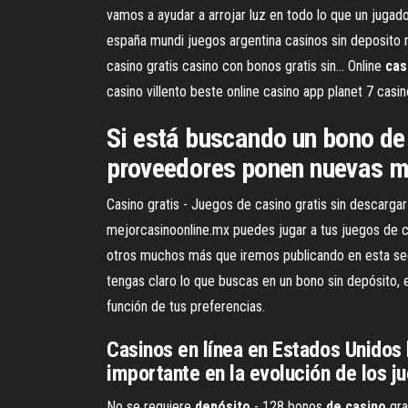
vamos a ayudar a arrojar luz en todo lo que un jugad
españa mundi juegos argentina casinos sin deposito 
casino gratis casino con bonos gratis sin…
Online
cas
casino villento beste online casino app planet 7 cas
Si está buscando un bono de c
proveedores ponen nuevas má
Casino gratis - Juegos de casino gratis sin descargar 
mejorcasinoonline.mx puedes jugar a tus juegos de c
otros muchos más que iremos publicando en esta secc
tengas claro lo que buscas en un bono sin depósito, 
función de tus preferencias.
Casinos en línea en Estados Unidos 
importante en la evolución de los ju
No se requiere
depósito
- 128 bonos
de
casino
gra