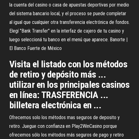
la cuenta del casino o casa de apuestas deportivas por medio
del sistema bancario local, y el proceso se puede completar
al igual que cualquier otra transferencia electrónica de fondos.
Elegí "Bank Transfer" en la interfaz de cajero de tu casino y
luego seleccioná tu banco en el menú que aparece. Banorte |
El Banco Fuerte de México
Visita el listado con los métodos
de retiro y depósito más ...
utilizar en los principales casinos
en línea: TRASFERENCIA ...
billetera electrónica en ...
Ofrecemos solo los métodos mas seguros de deposito y
retiro. Juegue con confianza en Play2WinCasino porque
ofrecemos sólo los métodos más seguros de pago y retiro