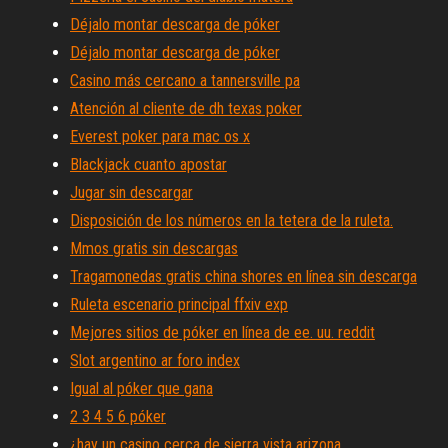
Déjalo montar descarga de póker
Déjalo montar descarga de póker
Casino más cercano a tannersville pa
Atención al cliente de dh texas poker
Everest poker para mac os x
Blackjack cuanto apostar
Jugar sin descargar
Disposición de los números en la tetera de la ruleta.
Mmos gratis sin descargas
Tragamonedas gratis china shores en línea sin descarga
Ruleta escenario principal ffxiv exp
Mejores sitios de póker en línea de ee. uu. reddit
Slot argentino ar foro index
Igual al póker que gana
2 3 4 5 6 póker
¿hay un casino cerca de sierra vista arizona_