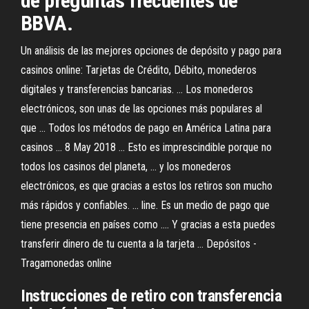
de preguntas frecuentes de
BBVA.
Un análisis de las mejores opciones de depósito y pago para
casinos online: Tarjetas de Crédito, Débito, monederos
digitales y transferencias bancarias. ... Los monederos
electrónicos, son unas de las opciones más populares al
que ... Todos los métodos de pago en América Latina para
casinos ... 8 May 2018 ... Esto es imprescindible porque no
todos los casinos del planeta, ... y los monederos
electrónicos, es que gracias a estos los retiros son mucho
más rápidos y confiables. ... line. Es un medio de pago que
tiene presencia en países como .... Y gracias a esta puedes
transferir dinero de tu cuenta a la tarjeta ... Depósitos -
Tragamonedas online
Instrucciones de retiro con transferencia